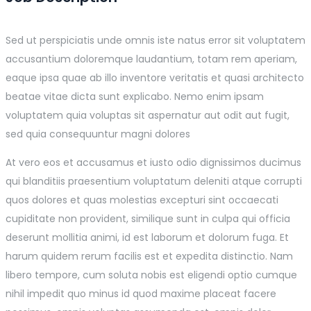
Sed ut perspiciatis unde omnis iste natus error sit voluptatem
accusantium doloremque laudantium, totam rem aperiam,
eaque ipsa quae ab illo inventore veritatis et quasi architecto
beatae vitae dicta sunt explicabo. Nemo enim ipsam
voluptatem quia voluptas sit aspernatur aut odit aut fugit,
sed quia consequuntur magni dolores
At vero eos et accusamus et iusto odio dignissimos ducimus
qui blanditiis praesentium voluptatum deleniti atque corrupti
quos dolores et quas molestias excepturi sint occaecati
cupiditate non provident, similique sunt in culpa qui officia
deserunt mollitia animi, id est laborum et dolorum fuga. Et
harum quidem rerum facilis est et expedita distinctio. Nam
libero tempore, cum soluta nobis est eligendi optio cumque
nihil impedit quo minus id quod maxime placeat facere