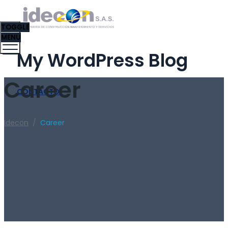
TOGGLE
MENU
My WordPress Blog
Career
CONTACTO
Idecon
/
Career