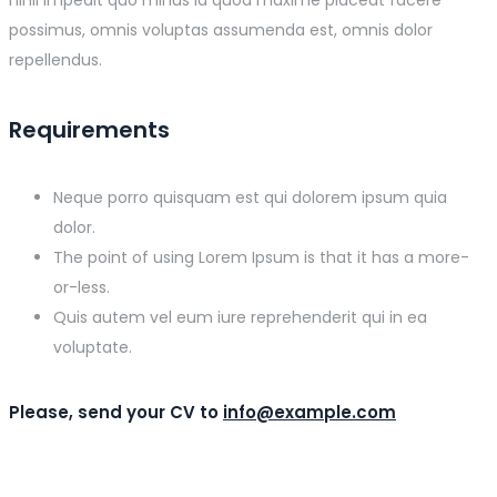
nihil impedit quo minus id quod maxime placeat facere
possimus, omnis voluptas assumenda est, omnis dolor
repellendus.
Requirements
Neque porro quisquam est qui dolorem ipsum quia
dolor.
The point of using Lorem Ipsum is that it has a more-
or-less.
Quis autem vel eum iure reprehenderit qui in ea
voluptate.
Please, send your CV to
info@example.com