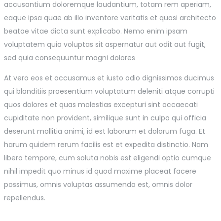
accusantium doloremque laudantium, totam rem aperiam,
eaque ipsa quae ab illo inventore veritatis et quasi architecto
beatae vitae dicta sunt explicabo. Nemo enim ipsam
voluptatem quia voluptas sit aspernatur aut odit aut fugit,
sed quia consequuntur magni dolores
At vero eos et accusamus et iusto odio dignissimos ducimus
qui blanditiis praesentium voluptatum deleniti atque corrupti
quos dolores et quas molestias excepturi sint occaecati
cupiditate non provident, similique sunt in culpa qui officia
deserunt mollitia animi, id est laborum et dolorum fuga. Et
harum quidem rerum facilis est et expedita distinctio. Nam
libero tempore, cum soluta nobis est eligendi optio cumque
nihil impedit quo minus id quod maxime placeat facere
possimus, omnis voluptas assumenda est, omnis dolor
repellendus.