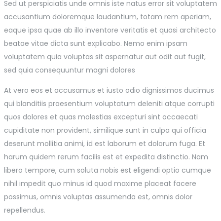
Sed ut perspiciatis unde omnis iste natus error sit voluptatem
accusantium doloremque laudantium, totam rem aperiam,
eaque ipsa quae ab illo inventore veritatis et quasi architecto
beatae vitae dicta sunt explicabo. Nemo enim ipsam
voluptatem quia voluptas sit aspernatur aut odit aut fugit,
sed quia consequuntur magni dolores
At vero eos et accusamus et iusto odio dignissimos ducimus
qui blanditiis praesentium voluptatum deleniti atque corrupti
quos dolores et quas molestias excepturi sint occaecati
cupiditate non provident, similique sunt in culpa qui officia
deserunt mollitia animi, id est laborum et dolorum fuga. Et
harum quidem rerum facilis est et expedita distinctio. Nam
libero tempore, cum soluta nobis est eligendi optio cumque
nihil impedit quo minus id quod maxime placeat facere
possimus, omnis voluptas assumenda est, omnis dolor
repellendus.