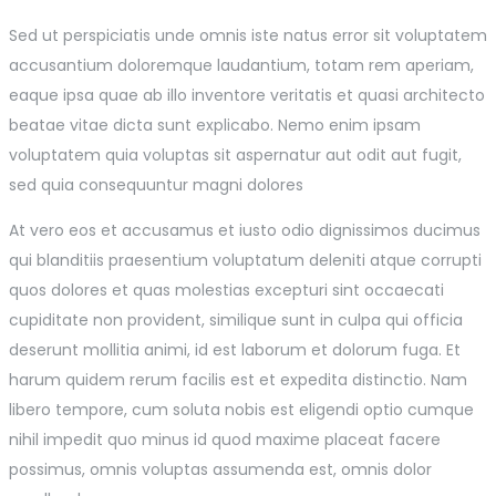
Sed ut perspiciatis unde omnis iste natus error sit voluptatem
accusantium doloremque laudantium, totam rem aperiam,
eaque ipsa quae ab illo inventore veritatis et quasi architecto
beatae vitae dicta sunt explicabo. Nemo enim ipsam
voluptatem quia voluptas sit aspernatur aut odit aut fugit,
sed quia consequuntur magni dolores
At vero eos et accusamus et iusto odio dignissimos ducimus
qui blanditiis praesentium voluptatum deleniti atque corrupti
quos dolores et quas molestias excepturi sint occaecati
cupiditate non provident, similique sunt in culpa qui officia
deserunt mollitia animi, id est laborum et dolorum fuga. Et
harum quidem rerum facilis est et expedita distinctio. Nam
libero tempore, cum soluta nobis est eligendi optio cumque
nihil impedit quo minus id quod maxime placeat facere
possimus, omnis voluptas assumenda est, omnis dolor