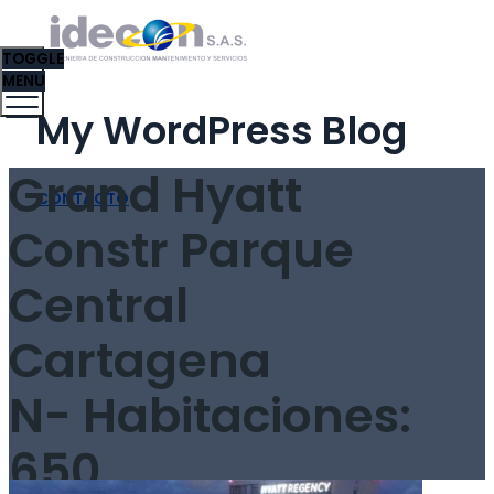
TOGGLE
MENU
My WordPress Blog
Grand Hyatt
CONTACTO
Constr Parque
Central
Cartagena
N- Habitaciones:
650